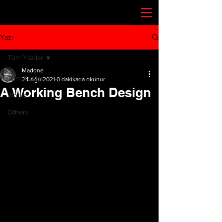
Yazı
Tüm Yazılar
Madone
Tüm Yazılar
24 Ağu 2021
0 dakikada okunur
A Working Bench Design
Works
Others