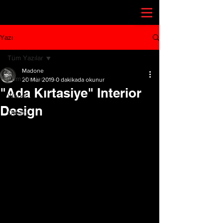
Yazı
Tüm Yazılar
Madone
Tüm Yazılar
20 Mar 2019
0 dakikada okunur
"Ada Kırtasiye" Interior
Works
Design
Others