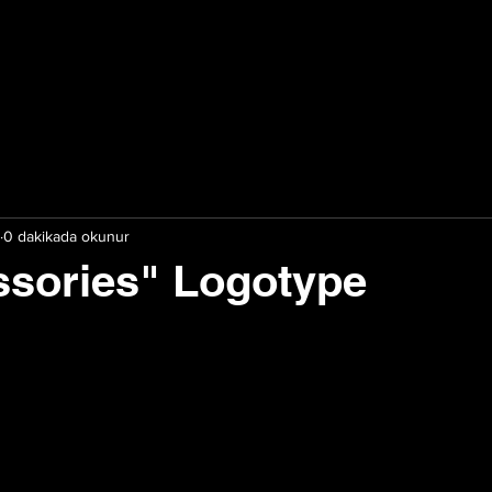
0 dakikada okunur
ssories" Logotype