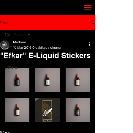
Yazı
Tüm Yazılar
Madone
Tüm Yazılar
10 Mar 2016
0 dakikada okunur
"Efkar" E-Liquid Stickers
Works
Others
Works