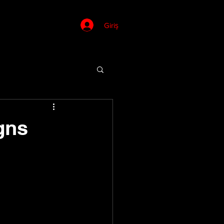
Giriş
gns