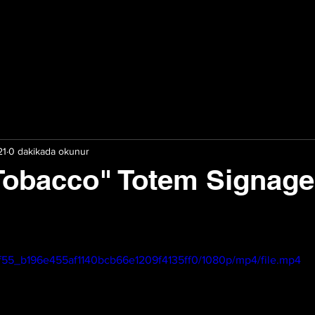
21
0 dakikada okunur
Tobacco" Totem Signage
72f55_b196e455af1140bcb66e1209f4135ff0/1080p/mp4/file.mp4