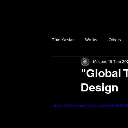
Tüm Yazılar
Works
Others
Madone
15 Tem 20
"Global 
Design
https://video.wixstatic.com/video/6