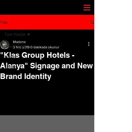
Yazı
Tüm Yazılar
Madone
Tüm Yazılar
3 Nis 2019
0 dakikada okunur
"Klas Group Hotels -
Works
Alanya" Signage and New
Others
Brand Identity