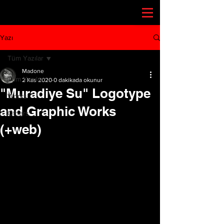
Yazı
Tüm Yazılar
Madone
Tüm Yazılar
2 Kas 2020
0 dakikada okunur
"Muradiye Su" Logotype
Works
and Graphic Works
Others
(+web)