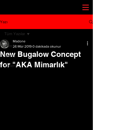
Yazı
Tüm Yazılar
Madone
Tüm Yazılar
26 Mar 2019
0 dakikada okunur
New Bugalow Concept
Works
for "AKA Mimarlık"
Others