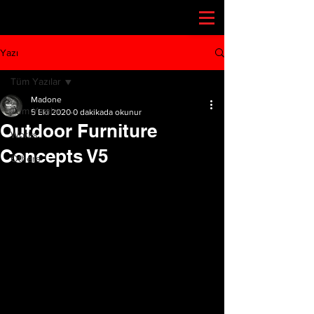
Yazı
Tüm Yazılar
Madone
Tüm Yazılar
5 Eki 2020
0 dakikada okunur
Outdoor Furniture
Works
Concepts V5
Others