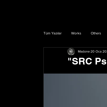
Tüm Yazılar
Works
Others
Madone
20 Oca 20
"SRC Ps