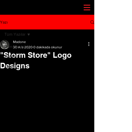
Yazı
Tüm Yazılar
Madone
Tüm Yazılar
30 Ara 2020
0 dakikada okunur
"Storm Store" Logo
Works
Designs
Others