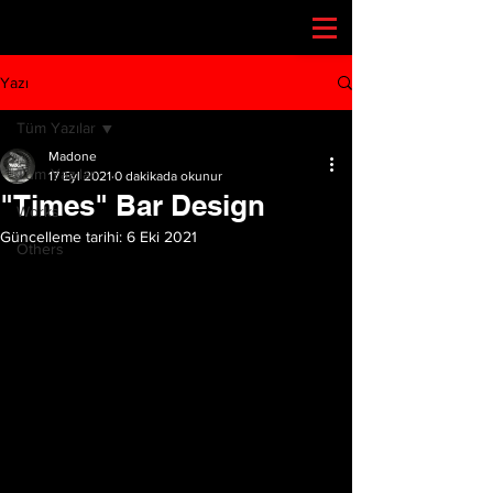
Yazı
Tüm Yazılar
Madone
Tüm Yazılar
17 Eyl 2021
0 dakikada okunur
"Times" Bar Design
Works
Güncelleme tarihi:
6 Eki 2021
Others