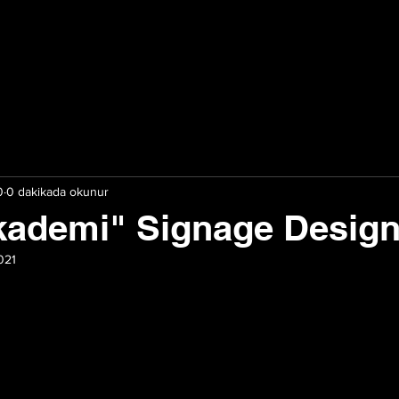
0
0 dakikada okunur
kademi" Signage Desig
021